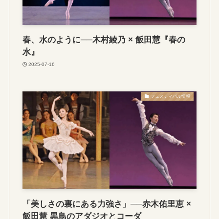
春、水のように──木村綾乃 × 飯田慧『春の
水』
2025-07-16
フェスティバル情報
「美しさの裏にある力強さ」──赤木佑里恵 ×
飯田慧 黒鳥のアダジオとコーダ