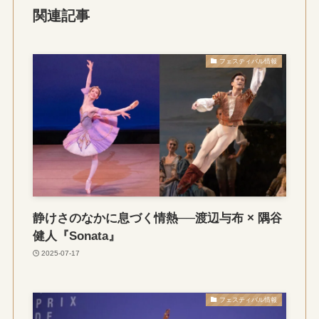
関連記事
フェスティバル情報
静けさのなかに息づく情熱──渡辺与布 × 隅谷
健人『Sonata』
2025-07-17
フェスティバル情報