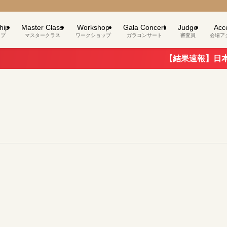
hip
Master Class
Workshop
Gala Concert
Judge
Acc
ップ
マスタークラス
ワークショップ
ガラコンサート
審査員
会場ア
【結果速報】日本国際バ