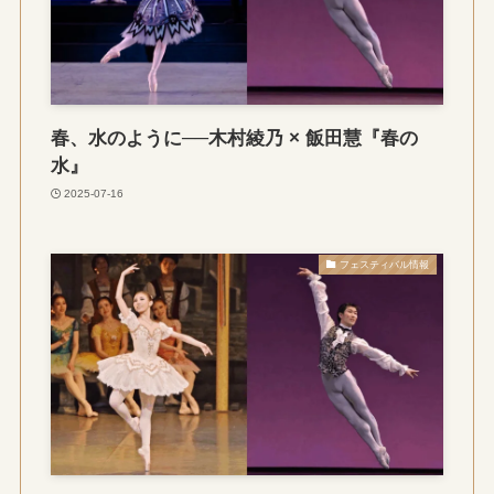
春、水のように──木村綾乃 × 飯田慧『春の
水』
2025-07-16
フェスティバル情報