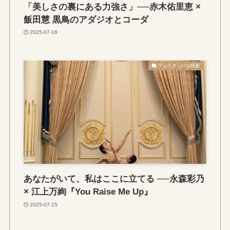
「美しさの裏にある力強さ」──赤木佑里恵 ×
飯田慧 黒鳥のアダジオとコーダ
2025-07-16
フェスティバル情報
あなたがいて、私はここに立てる ──永森彩乃
× 江上万絢『You Raise Me Up』
2025-07-15