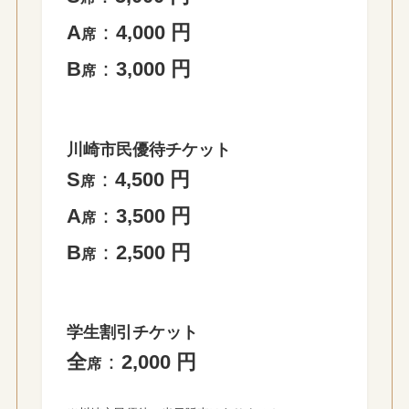
A
：
4,000 円
席
B
：
3,000 円
席
川崎市民優待チケット
S
：
4,500 円
席
A
：
3,500 円
席
B
：
2,500 円
席
学生割引
チケット
全
：
2,000 円
席